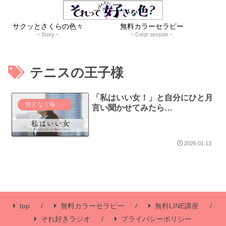
サクッとさくらの色々
無料カラーセラピー
Story
Color session
テニスの王子様
「私はいい女！」と自分にひと月
何となく毎日が生きづらい人へ
言い聞かせてみたら…
2026.01.13
top
無料カラーセラピー
無料LINE講座
それ好きラジオ
プライバシーポリシー