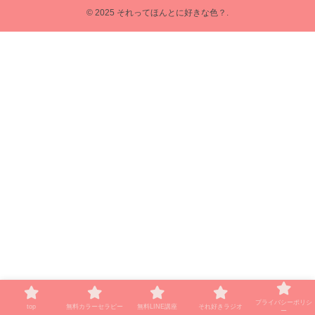
© 2025 それってほんとに好きな色？.
プライバシーポリシ
top
無料カラーセラピー
無料LINE講座
それ好きラジオ
ー